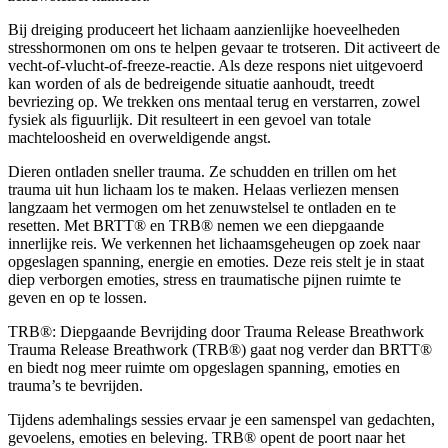
Bij dreiging produceert het lichaam aanzienlijke hoeveelheden
stresshormonen om ons te helpen gevaar te trotseren. Dit activeert de
vecht-of-vlucht-of-freeze-reactie. Als deze respons niet uitgevoerd
kan worden of als de bedreigende situatie aanhoudt, treedt
bevriezing op. We trekken ons mentaal terug en verstarren, zowel
fysiek als figuurlijk. Dit resulteert in een gevoel van totale
machteloosheid en overweldigende angst.
Dieren ontladen sneller trauma. Ze schudden en trillen om het
trauma uit hun lichaam los te maken. Helaas verliezen mensen
langzaam het vermogen om het zenuwstelsel te ontladen en te
resetten. Met BRTT® en TRB® nemen we een diepgaande
innerlijke reis. We verkennen het lichaamsgeheugen op zoek naar
opgeslagen spanning, energie en emoties. Deze reis stelt je in staat
diep verborgen emoties, stress en traumatische pijnen ruimte te
geven en op te lossen.
TRB®: Diepgaande Bevrijding door Trauma Release Breathwork
Trauma Release Breathwork (TRB®) gaat nog verder dan BRTT®
en biedt nog meer ruimte om opgeslagen spanning, emoties en
trauma’s te bevrijden.
Tijdens ademhalings sessies ervaar je een samenspel van gedachten,
gevoelens, emoties en beleving. TRB® opent de poort naar het