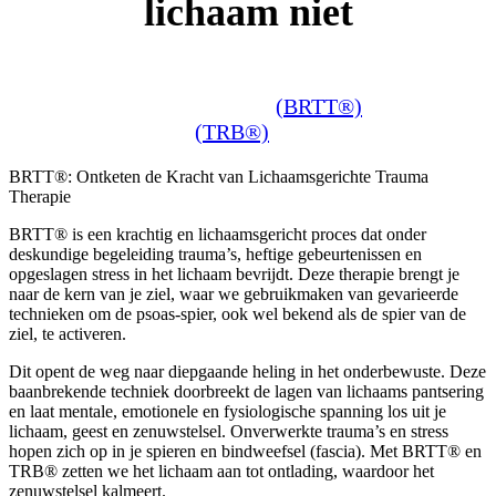
lichaam niet
Diepgaande Innerlijke Bevrijding met Body
Remembers Trauma Therapy
(BRTT®)
en Trauma
Release Breathwork
(TRB®)
BRTT®: Ontketen de Kracht van Lichaamsgerichte Trauma
Therapie
BRTT® is een krachtig en lichaamsgericht proces dat onder
deskundige begeleiding trauma’s, heftige gebeurtenissen en
opgeslagen stress in het lichaam bevrijdt. Deze therapie brengt je
naar de kern van je ziel, waar we gebruikmaken van gevarieerde
technieken om de psoas-spier, ook wel bekend als de spier van de
ziel, te activeren.
Dit opent de weg naar diepgaande heling in het onderbewuste. Deze
baanbrekende techniek doorbreekt de lagen van lichaams pantsering
en laat mentale, emotionele en fysiologische spanning los uit je
lichaam, geest en zenuwstelsel. Onverwerkte trauma’s en stress
hopen zich op in je spieren en bindweefsel (fascia). Met BRTT® en
TRB® zetten we het lichaam aan tot ontlading, waardoor het
zenuwstelsel kalmeert.