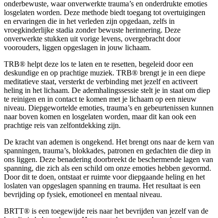
onderbewuste, waar onverwerkte trauma’s en onderdrukte emoties
losgelaten worden. Deze methode biedt toegang tot overtuigingen
en ervaringen die in het verleden zijn opgedaan, zelfs in
vroegkinderlijke stadia zonder bewuste herinnering. Deze
onverwerkte stukken uit vorige levens, overgebracht door
voorouders, liggen opgeslagen in jouw lichaam.
TRB® helpt deze los te laten en te resetten, begeleid door een
deskundige en op prachtige muziek. TRB® brengt je in een diepe
meditatieve staat, versterkt de verbinding met jezelf en activeert
heling in het lichaam. De ademhalingssessie stelt je in staat om diep
te reinigen en in contact te komen met je lichaam op een nieuw
niveau. Diepgewortelde emoties, trauma’s en gebeurtenissen kunnen
naar boven komen en losgelaten worden, maar dit kan ook een
prachtige reis van zelfontdekking zijn.
De kracht van ademen is ongekend. Het brengt ons naar de kern van
spanningen, trauma’s, blokkades, patronen en gedachten die diep in
ons liggen. Deze benadering doorbreekt de beschermende lagen van
spanning, die zich als een schild om onze emoties hebben gevormd.
Door dit te doen, ontstaat er ruimte voor diepgaande heling en het
loslaten van opgeslagen spanning en trauma. Het resultaat is een
bevrijding op fysiek, emotioneel en mentaal niveau.
BRTT® is een toegewijde reis naar het bevrijden van jezelf van de