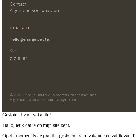
Contact
Algemene voorwaarden
CONTACT
hello@marijebeute.nl
KVK
74745484
© 2026 Marije Beute. Alle rechten voorbehouden.
Algemene voorwaarden
Privacybeleid
Gesloten i.v.m. vakantie!
Hallo, leuk dat je op mijn site bent.
Op dit moment is de praktijk gesloten i.v.m. vakantie en zal ik vanaf