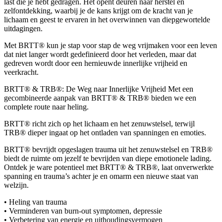
last die je hebt gedragen. Het opent deuren naar herstel en
zelfontdekking, waarbij je de kans krijgt om de kracht van je
lichaam en geest te ervaren in het overwinnen van diepgewortelde
uitdagingen.
Met BRTT® kun je stap voor stap de weg vrijmaken voor een leven
dat niet langer wordt gedefinieerd door het verleden, maar dat
gedreven wordt door een hernieuwde innerlijke vrijheid en
veerkracht.
BRTT® & TRB®: De Weg naar Innerlijke Vrijheid Met een
gecombineerde aanpak van BRTT® & TRB® bieden we een
complete route naar heling.
BRTT® richt zich op het lichaam en het zenuwstelsel, terwijl
TRB® dieper ingaat op het ontladen van spanningen en emoties.
BRTT® bevrijdt opgeslagen trauma uit het zenuwstelsel en TRB®
biedt de ruimte om jezelf te bevrijden van diepe emotionele lading.
Ontdek je ware potentieel met BRTT® & TRB®, laat onverwerkte
spanning en trauma’s achter je en omarm een nieuwe staat van
welzijn.
• Heling van trauma
• Verminderen van burn-out symptomen, depressie
• Verbetering van energie en uithoudingsvermogen